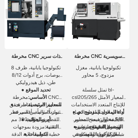
مخرطة CNC سويسرية
مخرطة CNC ذات سرير
من طراز bl-csl205/265
مائل bl-s200
تكنولوجيا يابانية، مغزل
تكنولوجيا يابانية، ظرف 8
مزدوج، 5 محاور
بوصات، برج أدوات 8/12
طن، ذيل هيدروليكي
تمثل سلسلة bl-
● تحديد الموقع
csl205/265 المعيار الأمثل
الأساسي:
مخرطة CNC
للإنتاج المتعدد الاستخدامات
● المعايير الرئيسية:
ظرف
متعددة الاستخدامات تحقق
وعالي الحجم لقطع العمل
● أداء المغزل المزدوج ذي
توازناً مثالياً بين السرعة
تثبيت 8 بوصة، أقصى قطر
5/6 محاور:
يسمح تصميم
الدقيقة والرفيعة للمحاور.
للقطع يصل إلى 380 مم.
والصلابة.
● أبرز الجوانب
● الهندسة الدقيقة:
مزودة
وبفضل اعتمادها على
المغزل المزدوج بتصنيع
التقنية:
مزودة بموجهات
التكنولوجيا والهيكل
بمغازل كهربائية مدمجة
شامل للأجزاء المعقدة في
● التطبيقات
خطية بكرات عالية الدقة