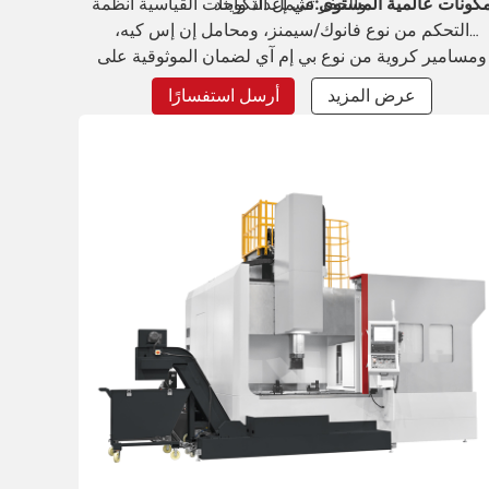
والحفر في إعداد واحد.
كونات عالمية المستوى:
تشمل التكوينات القياسية أنظمة
التحكم من نوع فانوك/سيمنز، ومحامل إن إس كيه،
ومسامير كروية من نوع بي إم آي لضمان الموثوقية على
المدى الطويل.
عرض المزيد
أرسل استفسارًا