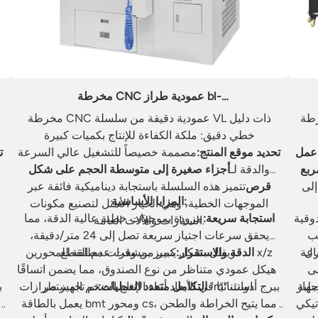
مخرطة CNC عمودية طراز bl-
vl800/800m/1000/1000m
التحمل من سلسلة VL-H:
مخرطة CNC عمودية دقيقة من سلسلة VL ذات دليل
خطي دقيق: ملكة الكفاءة للإنتاج بكميات كبيرة
عمل
تحديد موقع المنتج:
مصممة خصيصاً للتشغيل عالي السرعة
ت
ربع
والدقة لـ
أجزاء صغيرة إلى متوسطة الحجم على شكل
إلى
قرص
تتميز هذه السلسلة باستجابة ديناميكية فائقة عبر
المزايا الأساسية:
الموجهات الخطية، وهي الخيار الأمثل لتصنيع مكونات
وقية
استجابة سريعة:
مزودة بموجهات خطية عالية الدقة، مما
السيارات والآلات العامة.
لب
يحقق سرعات اجتياز سريعة تصل إلى 24 متر/دقيقة،
ال
رعة
ويقلل بشكل كبير من وقت عدم القطع.
الدقة والاستقرار:
يتميز بمشفرات مطلقة للمحورين x/z
لى
وهيكل عمودي متناظر من نوع الصندوق، مما يضمن اتساقًا
و
جهاز
استثنائيًا في الأبعاد أثناء الإنتاج الضخم المستمر.
التكامل متعدد العمليات:
تم تجهيز طرازات "m" ببرج أدوات
اب الأجزاء
يعمل بالطاقة bmt ومحور cs، مما يتيح الخراطة والطحن