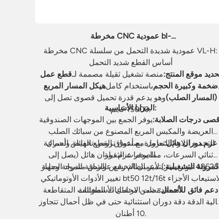
مخرطة CNC عمودية bl-
vl2000h/2000mh/2500h/2500mh
مخرطة CNC عمودية شديدة التحمل من سلسلة VL-H:
أساس القطع شديد التحمل
حديد موقع المنتج:
منصة تشغيل ثقيلة مصممة لـ
قطع عمل
ضخمة وكبيرة الحجم
باستخدام كامل
هيكل المسار المربع
(المسار الصلب)
وهو يدعم قدرة تحميل قصوى تصل إلى
المزايا الأساسية:
15000 كجم.
قصى درجات الصلابة:
يوفر الجمع بين الموجهات الصندوقية
العريضة والمكبس المربع المصنوع من سبائك الصلب
عزم دوران هائل:
التخميد اللازم للتعامل مع أعماق القطع الهائلة وأحمال
مزودة بصندوق تروس تخفيض السرعة
الصدمات الثقيلة.
ثنائي السرعات، مما يوفر عزم دوران هائل (يصل إلى
شاقة للمواد الصلبة.
لمرونة التشغيلية:
يتميز بنظام رفع عوارض متدرجة وجهاز
تغيير الأدوات الأوتوماتيكي bt50 12t/16t لاستيعاب الأجزاء
المعقدة ذات الارتفاعات المختلفة.
دعم فائق للأحمال:
تضمن محامل الأسطوانات المتقاطعة
لية الدقة دقة دوران استثنائية حتى في ظل أحمال تتجاوز
10 أطنان.