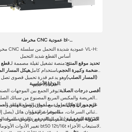
مخرطة CNC عمودية bl-
vl1200h/1200mh/1600h/1600mh
مخرطة CNC عمودية شديدة 
أساس القطع شديد التحمل
تحديد موقع المنتج:
منصة تشغيل ثقيلة مصممة لـ
قطع 
ضخمة وكبيرة الحجم
باستخدام كامل
هيكل المسار الم
(المسار الصلب)
وهو يدعم قدرة تحميل قصوى تصل 
المزايا الأساسية:
15000 كجم.
أقصى درجات الصلابة:
يوفر الجمع بين الموجهات الصند
العريضة والمكبس المربع المصنوع من سبائك الص
عزم دوران هائل:
التخميد اللازم للتعامل مع أعماق القطع الهائلة وأحم
مزودة بصندوق تروس تخفيض الس
الصدمات الثقيلة.
ثنائي السرعات، مما يوفر عزم دوران هائل (يصل إ
48625 نيوتن متر) لأعمال التخشين الشاقة للمواد الصلبة.
المرونة التشغيلية:
يتميز بنظام رفع عوارض متدرجة و
تغيير الأدوات الأوتوماتيكي bt50 12t/16t لاستيع