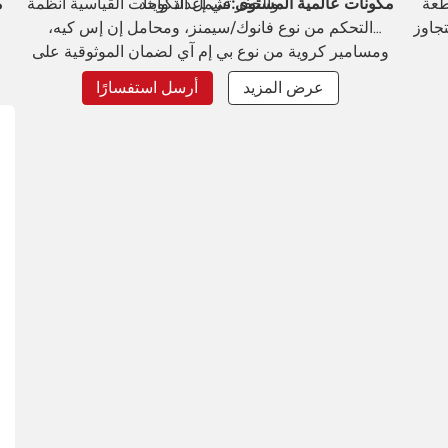
طعة
والحفر في إعداد واحد.
مكونات عالمية المستوى:
تشمل التكوينات القياسية أنظمة
م
تجاوز
التحكم من نوع فانوك/سيمنز، ومحامل إن إس كيه،
ومسامير كروية من نوع بي إم آي لضمان الموثوقية على
المدى الطويل.
عرض المزيد
أرسل استفسارًا