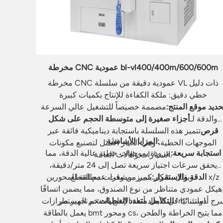
مخرطة CNC عمودية bl-vl400/400m/600/600m
مخرطة CNC عمودية دقيقة من سلسلة VL ذات دليل
خطي دقيق: ملكة الكفاءة للإنتاج بكميات كبيرة
حديد موقع المنتج:
مصممة خصيصاً للتشغيل عالي السرعة
والدقة لـ
أجزاء صغيرة إلى متوسطة الحجم على شكل
قرص
تتميز هذه السلسلة باستجابة ديناميكية فائقة عبر
المزايا الأساسية:
الموجهات الخطية، وهي الخيار الأمثل لتصنيع مكونات
استجابة سريعة:
مزودة بموجهات خطية عالية الدقة، مما
السيارات والآلات العامة.
يحقق سرعات اجتياز سريعة تصل إلى 24 متر/دقيقة،
ويقلل بشكل كبير من وقت عدم القطع.
الدقة والاستقرار:
يتميز بمشفرات مطلقة للمحورين x/z
هيكل عمودي متناظر من نوع الصندوق، مما يضمن اتساقًا
استثنائيًا في الأبعاد أثناء الإنتاج الضخم المستمر.
التكامل متعدد العمليات:
تم تجهيز طرازات "m" ببرج أدوات
يعمل بالطاقة bmt ومحور cs، مما يتيح الخراطة والطحن