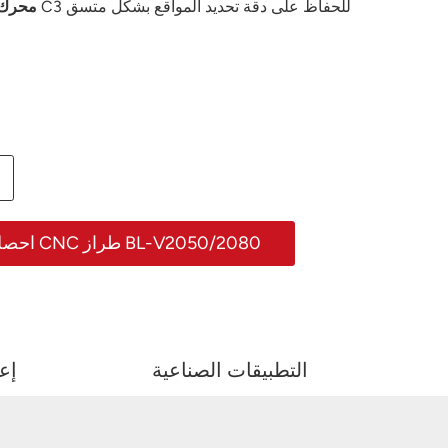
● محرك
احصل على عرض سعر لماكينة التفريز CNC طراز BL-V2050/2080
التطبيقات الصناعية
إع