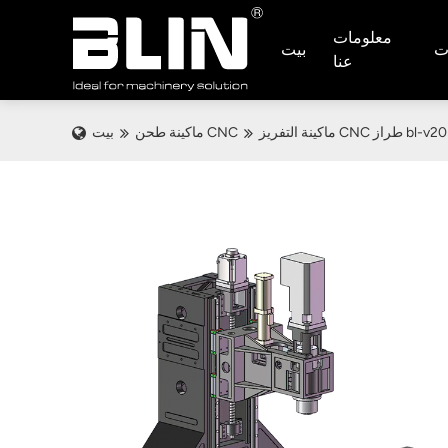
معلومات
ات
بيت
عنا
از bl-v2050/2080
ماكينة طحن CNC
بيت