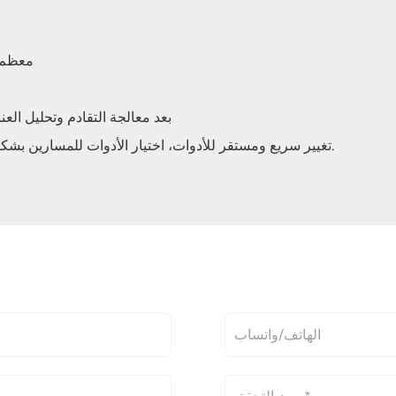
■ معظم 
■ استخدام حديد الزهر عالي الجودة HT300، بعد معالجة التقاد
■ استخدام ذراع تغيير الأدوات الأوتوماتيكية 24t، تغيير سريع ومستقر للأدوات، اختيار الأدوات للمسارين بشكل عشوائي.