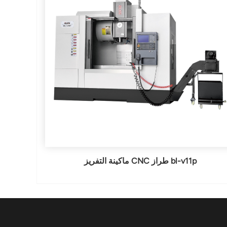
ماكينة التفريز CNC طراز bl-v11p