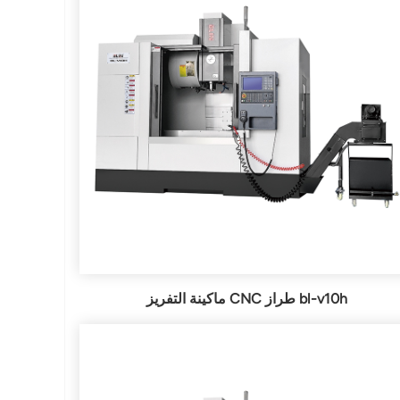
ماكينة التفريز CNC طراز bl-v10h