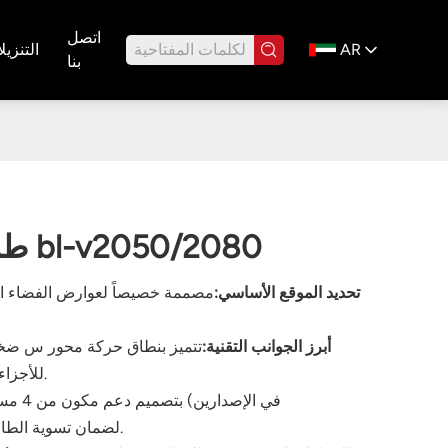
اتصل
AR
التنزيل
بنا
ماكينة التفريز CNC طراز bl-v2050/2080
● تحديد الموقع الأساسي:
مصممة خصيصاً لعوارض الفضاء الج
● أبرز الجوانب التقنية:
للأجزاء الطويلة ضمن مساحة فعالة من حيث المساحة.
v2050/2080) لضمان تسوية الطاولة والدقة على مسافات طويلة.