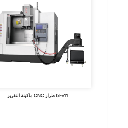
ماكينة التفريز CNC طراز bl-v11