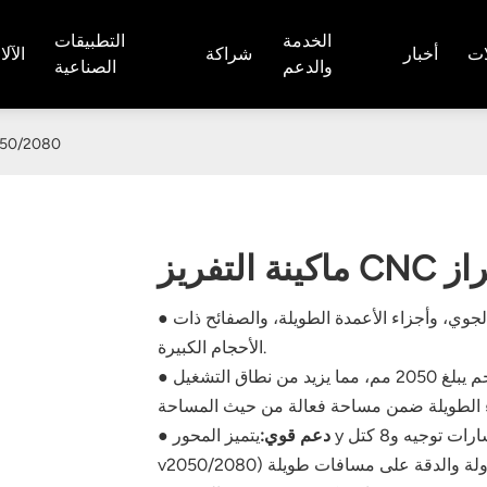
الخدمة
التطبيقات
ات
أخبار
شراكة
الآل
والدعم
الصناعية
ماكينة التفريز CNC طر
وي، وأجزاء الأعمدة الطويلة، والصفائح ذات
الأحجام الكبيرة.
تتميز بنطاق حركة محور س ضخم يبلغ 2050 مم، مما يزيد من نطاق التشغيل
● دعم قوي:
يتميز المحور y بتصميم دعم مكون من 4 مسارات توجيه و8 كتل (في الإصدارين