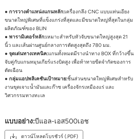
● การวางตำแหน่งแกนหลัก:
เครื่องกลึง CNC แบบแท่นเอียง
ขนาดใหญ่พิเศษที่แข็งแกร่งที่สุดและมีขนาดใหญ่ที่สุดในกลุ่ม
ผลิตภัณฑ์ของ BLIN
● พารามิเตอร์หลัก:
เหมาะสำหรับหัวจับขนาดใหญ่สูงสุด 21
นิ้ว และเส้นผ่านศูนย์กลางการตัดสูงสุดถึง 780 มม.
● จุดเด่นทางเทคนิค:
แกนทั้งหมดมีรางนำทาง BOX ที่กว้างขึ้น
จับคู่กับแกนหมุนเกียร์แรงบิดสูง เพื่อท้าทายขีดจำกัดของการ
ตัดเฉือน
● กลุ่มแอปพลิเคชันเป้าหมาย:
ชิ้นส่วนขนาดใหญ่พิเศษสำหรับ
งานขุดเจาะน้ำมันและก๊าซ เครื่องจักรเหมืองแร่ และ
วิศวกรรมทางทะเล
แบบอย่าง:
บีแอล-เอส500เอช
ดาวน์โหลดโบรชัวร์ (.PDF)