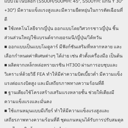
แบบโมโนบล็อก (S500H/500MH: 45°, S500YH: แกน Y 30°
+30°) มีความแข็งแรงสูงและมีความยืดหยุ่นในการตัดเฉือนที่
ดี
■ ใช้เทคโนโลยีจากญี่ปุ่น ออกแบบโดยวิศวกรชาวญี่ปุ่น ชิ้น
ส่วนส่วนใหญ่ใช้แบรนด์จากเยอรมนี/ญี่ปุ่น/ไต้หวัน
■ ออกแบบเป็นแบบโมดูลาร์ มีฟังก์ชันเสริมที่หลากหลาย และ
เลือกกำหนดค่าพิเศษต่างๆ ได้ง่าย เช่น ตัวตั้งเครื่องมือ เป็นต้น
■ ผลิตจากเหล็กหล่อทรายเรซิน HT300 ผ่านการอบชุบและ
วิเคราะห์ด้วยวิธี FEA ทำให้มีค่าความบิดเบี้ยวต่ำ มีความแข็ง
แรงต่อแรงบิดสูง และมีเสถียรภาพทางความร้อนที่ดี
■ ฐานเตียงใช้โครงสร้างเสริมแรงหลายชั้น ช่วยให้เตียงมี
ความแข็งแรงและมั่นคง
■ ใช้แกนหมุนแบบมีเกียร์ ทำให้มีความแข็งแรงสูงและ
เสถียรภาพทางความร้อนที่ดี ชุดแกนหมุนได้รับการปรับสมดุล