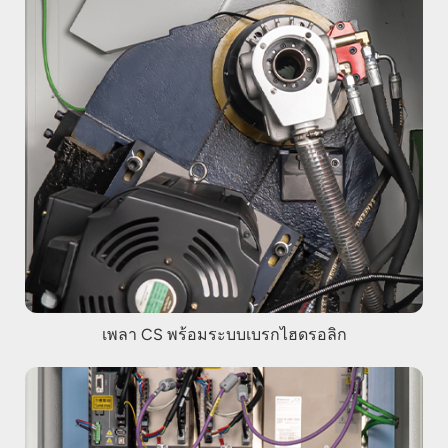
เพลา CS พร้อมระบบเบรกไฮดรอลิก