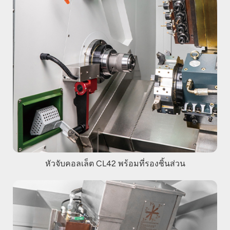
หัวจับคอลเล็ต CL42 พร้อมที่รองชิ้นส่วน