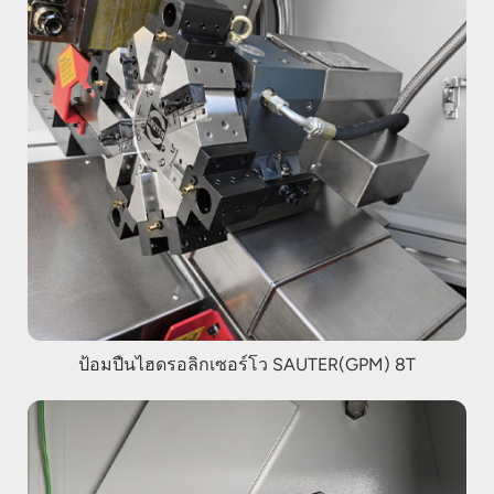
ป้อมปืนไฮดรอลิกเซอร์โว SAUTER(GPM) 8T