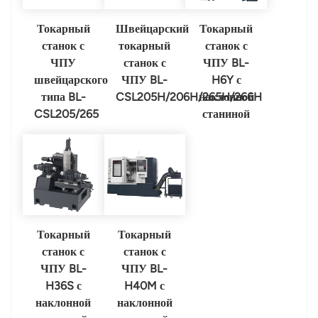
Токарный
Швейцарский
Токарный
станок с
токарный
станок с
ЧПУ
станок с
ЧПУ BL-
швейцарского
ЧПУ BL-
H6Y с
типа BL-
CSL205H/206H/265H/266H
наклонной
CSL205/265
станиной
Токарный
Токарный
станок с
станок с
ЧПУ BL-
ЧПУ BL-
H36S с
H40M с
наклонной
наклонной