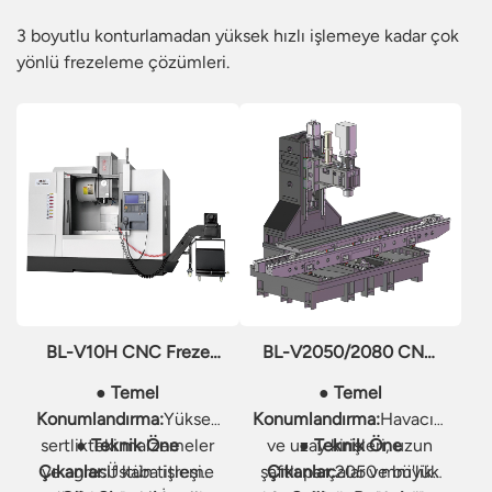
3 boyutlu konturlamadan yüksek hızlı işlemeye kadar çok
yönlü frezeleme çözümleri.
BL-V10H CNC Freze
BL-V2050/2080 CNC
Makinesi
Freze Makinesi
● Temel
● Temel
Konumlandırma:
Yüksek
Konumlandırma:
Havacılık
sertlikteki malzemeler
● Teknik Öne
ve uzay kirişleri, uzun
● Teknik Öne
Çıkanlar:
ve agresif kaba işleme
Üstün titreşim
şaftlı parçalar ve büyük
Çıkanlar:
2050 mm'lik