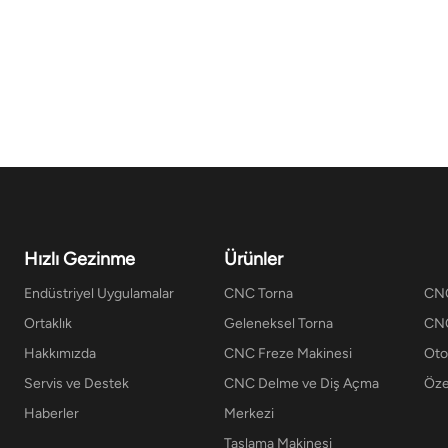
Hızlı Gezinme
Ürünler
Endüstriyel Uygulamalar
CNC Torna
CNC
Ortaklık
Geleneksel Torna
CNC
Hakkımızda
CNC Freze Makinesi
Ot
Servis ve Destek
CNC Delme ve Diş Açma
Öze
Haberler
Merkezi
Taşlama Makinesi