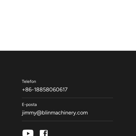
Telefon
+86-18858060617
E-posta
jimmy@blinmachinery.com