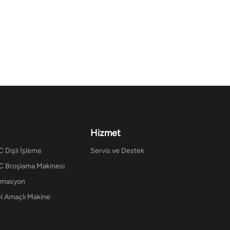
Hizmet
 Dişli İşleme
Servis ve Destek
 Broşlama Makinesi
omasyon
l Amaçlı Makine