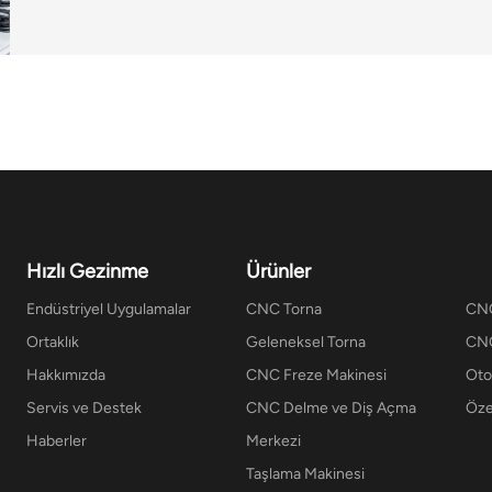
Hızlı Gezinme
Ürünler
Endüstriyel Uygulamalar
CNC Torna
CNC
Ortaklık
Geleneksel Torna
CNC
Hakkımızda
CNC Freze Makinesi
Ot
Servis ve Destek
CNC Delme ve Diş Açma
Öze
Haberler
Merkezi
Taşlama Makinesi