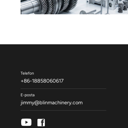
Telefon
+86-18858060617
E-posta
jimmy@blinmachinery.com