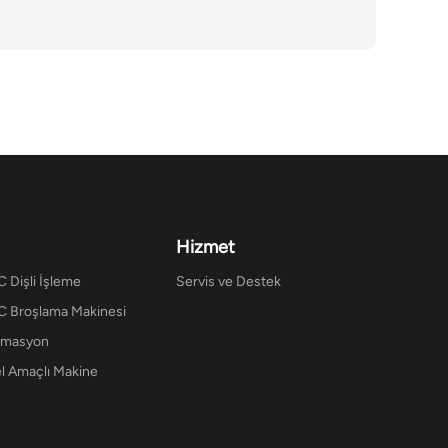
Hizmet
 Dişli İşleme
Servis ve Destek
 Broşlama Makinesi
omasyon
l Amaçlı Makine