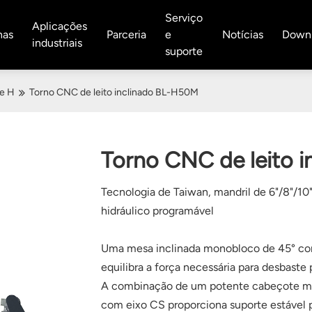
Serviço
Aplicações
nas
Parceria
e
Notícias
Down
industriais
suporte
ie H
Torno CNC de leito inclinado BL-H50M
Torno CNC de leito 
Tecnologia de Taiwan, mandril de 6"/8"/10"
hidráulico programável
Uma mesa inclinada monobloco de 45° com
equilibra a força necessária para desbast
A combinação de um potente cabeçote móv
com eixo CS proporciona suporte estável