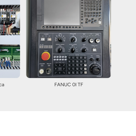
ca
FANUC 0I TF