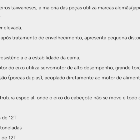
iros taiwaneses, a maioria das peças utiliza marcas alemãs/ja
°
r elevada.
após tratamento de envelhecimento, apresenta pequena distorçã
esistência e a estabilidade da cama.
otor do eixo utiliza servomotor de alto desempenho, grande torqu
são (porcas duplas), acoplado diretamente ao motor de alimenta
utura especial, onde o eixo do cabeçote não se move e todo o
a de 12T
 toneladas
 de 12T