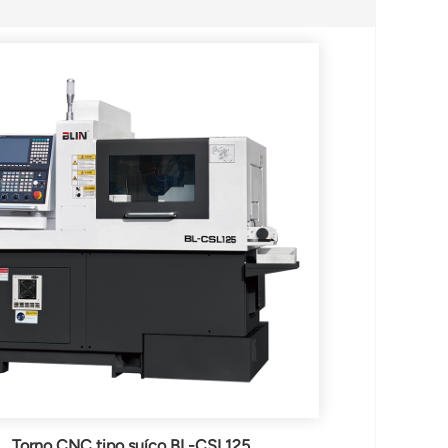
Torno CNC tipo suíço BL-CSL125