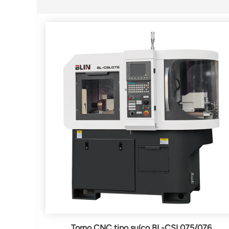
Torno CNC tipo suíço BL-CSL075/076