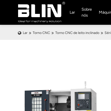
Sobre
Lar
Máqui
nós
Lar
Torno CNC
Torno CNC de leito inclinado
Sér