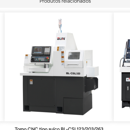
Produtos relacionados
Torno CNC tipo suíço BL-CSL123/203/263