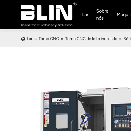
Sobre
Lar
Máqui
nós
Lar
Torno CNC
Torno CNC de leito inclinado
Sér