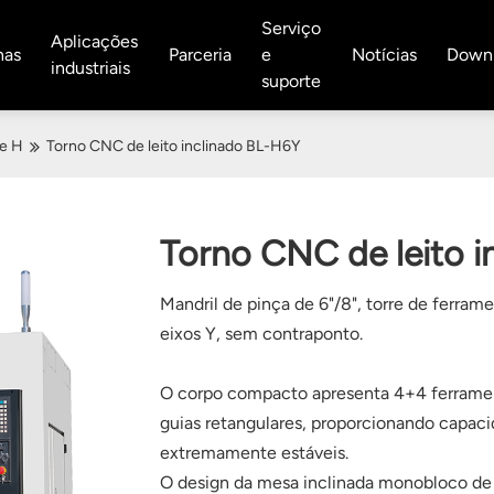
Serviço
Aplicações
nas
Parceria
e
Notícias
Down
industriais
suporte
ie H
Torno CNC de leito inclinado BL-H6Y
Torno CNC de leito 
Mandril de pinça de 6"/8", torre de ferra
eixos Y, sem contraponto.
O corpo compacto apresenta 4+4 ferrame
guias retangulares, proporcionando capacid
extremamente estáveis.
O design da mesa inclinada monobloco de