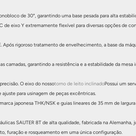
nobloco de 30°, garantindo uma base pesada para alta estabil
 de eixo Y extremamente flexível para diversas opções de con
 Após rigoroso tratamento de envelhecimento, a base da máquin
as camadas, garantindo a resistência e a estabilidade da mesa
precisão. O eixo do nosso
torno de leito inclinado
Possui um ser
e ajuste para usinagem de peças excêntricas.
a marca japonesa THK/NSK e guias lineares de 35 mm de largura
ráulicas SAUTER 8T de alta qualidade, fabricada na Alemanha
nto, furação e rosqueamento em uma única configuração.