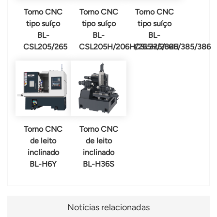
Torno CNC
Torno CNC
Torno CNC
tipo suíço
tipo suíço
tipo suíço
BL-
BL-
BL-
CSL205/265
CSL205H/206H/265H/266H
CSL325/326/385/386
Torno CNC
Torno CNC
de leito
de leito
inclinado
inclinado
BL-H6Y
BL-H36S
Notícias relacionadas