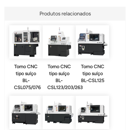
Produtos relacionados
Torno CNC
Torno CNC
Torno CNC
tipo suíço
tipo suíço
tipo suíço
BL-
BL-
BL-CSL125
CSL075/076
CSL123/203/263