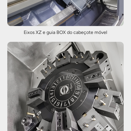
Eixos XZ e guia BOX do cabeçote móvel