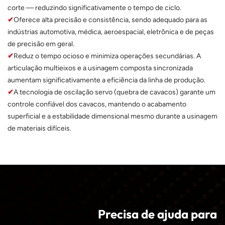
superficial
com um
corte — reduzindo significativamente o tempo de ciclo.
superior na
alimentador
✔
Oferece alta precisão e consistência, sendo adequado para as
usinagem de
automático
indústrias automotiva, médica, aeroespacial, eletrônica e de peças
microfuros.
de barras,
de precisão em geral.
este torno
✔
Reduz o tempo ocioso e minimiza operações secundárias. A
CNC suíço
articulação multieixos e a usinagem composta sincronizada
de 3 eixos
aumentam significativamente a eficiência da linha de produção.
se
✔
A tecnologia de oscilação servo (quebra de cavacos) garante um
transforma
controle confiável dos cavacos, mantendo o acabamento
em uma
superficial e a estabilidade dimensional mesmo durante a usinagem
linha de
de materiais difíceis.
produção
incansável
para eixos e
pinos de
precisão e
pequenas
dimensões.
Precisa de ajuda para